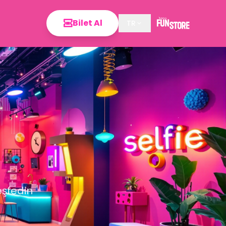
Bilet Al
TR
eşfedin