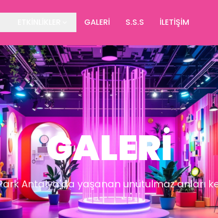
ETKİNLİKLER
GALERİ
S.S.S
İLETİŞİM
GALERİ
 Park Antalya'da yaşanan unutulmaz anları k