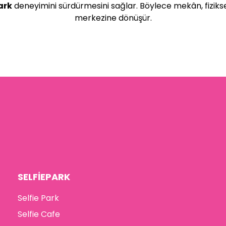
ark
deneyimini sürdürmesini sağlar. Böylece mekân, fizikse
merkezine dönüşür.
SELFİEPARK
Selfie Park
Selfie Cafe