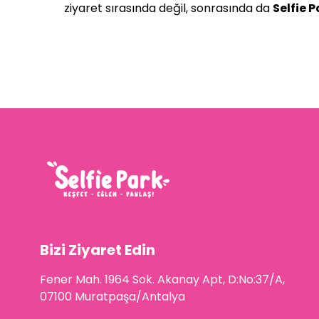
ziyaret sırasında değil, sonrasında da
Selfie P
Bizi Ziyaret Edin
Fener Mah. 1964 Sok. Akanay Apt, D:No:37/A,
07100 Muratpaşa/Antalya