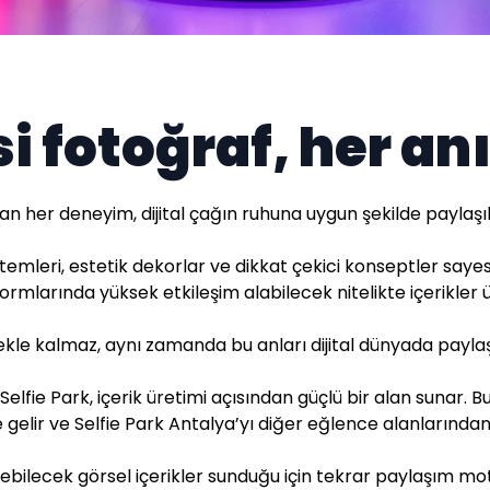
i fotoğraf, her an
n her deneyim, dijital çağın ruhuna uygun şekilde paylaşı
temleri, estetik dekorlar ve dikkat çekici konseptler saye
ormlarında yüksek etkileşim alabilecek nitelikte içerikler ü
ekle kalmaz, aynı zamanda bu anları dijital dünyada paylaş
 Selfie Park, içerik üretimi açısından güçlü bir alan sunar. 
gelir ve Selfie Park Antalya’yı diğer eğlence alanlarından 
ilebilecek görsel içerikler sunduğu için tekrar paylaşım mo