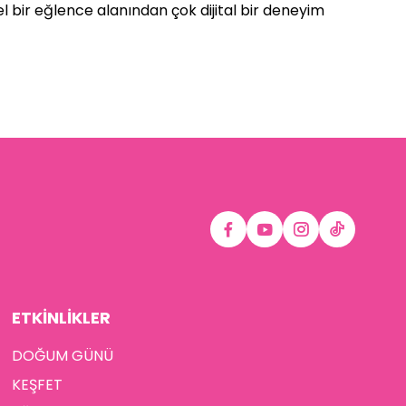
l bir eğlence alanından çok dijital bir deneyim
ETKİNLİKLER
DOĞUM GÜNÜ
KEŞFET