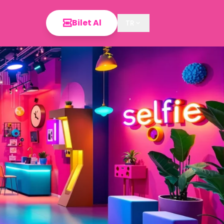
Bilet Al
TR