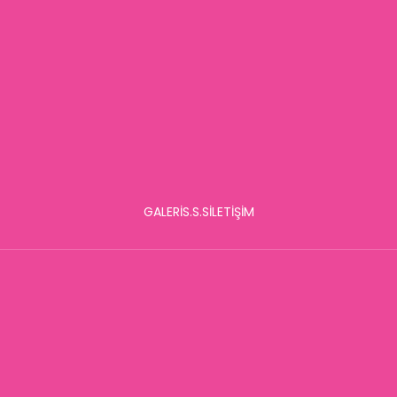
GALERİ
S.S.S
İLETİŞİM