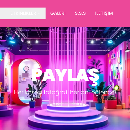
ETKİNLİKLER
GALERİ
S.S.S
İLETİŞİM
PAYLAŞ
Her köşesi fotoğraf, her anı eğlence!