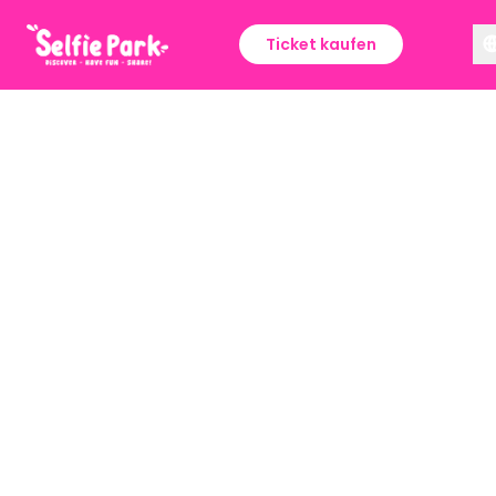
Ticket kaufen
Organisation
einer
Geburtstagsfeier
Der Selfipark bietet mit seinem geräumigen
und luftigen Ambiente, dem
abwechslungsreichen Themenpark und dem
erfahrenen Personal aus der
Unterhaltungsbranche einzigartige
Möglichkeiten für Geburtstagsfeiern.