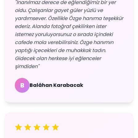
"İnanılmaz derece de eğlendiğimiz bir yer
oldu. Çalışanlar gayet güler yüzlü ve
yardımsever. Özellikle Özge hanıma teşekkür
ederiz. Alanda fotoğraf çekilirken ister
istemez yoruluyorsunuz o sırada içindeki
cafede mola verebilirsiniz. Özge hanımın
yaptığı içecekleri de muhakkak tadın.
Gidecek olan herkese iyi eğlenceler
şimdiden"
B
Balâhan Karabacak