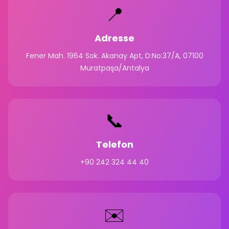
📍
Adresse
Fener Mah. 1964 Sok. Akanay Apt, D:No:37/A, 07100
Muratpaşa/Antalya
📞
Telefon
+90 242 324 44 40
✉️