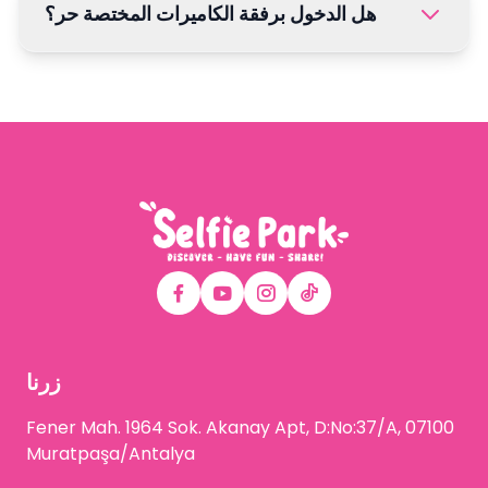
هل الدخول برفقة الكاميرات المختصة حر؟
زرنا
Fener Mah. 1964 Sok. Akanay Apt, D:No:37/A, 07100
Muratpaşa/Antalya