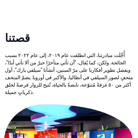
قصتنا
أُجِّلَت مبادرتنا، التي انطلقت عام ٢٠١٩، إلى عام ٢٠٢٢ بسبب
الجائحة. ولكن، كما يُقال، "أن تأتي متأخرًا خيرٌ من ألا تأتي أبدًا"،
وبفضل تطوير أفكارنا على مرّ السنين، أنشأنا "سيلفي بارك"، أول
متحفٍ لصور السيلفي في أنطاليا، والأكبر في أوروبا. يضمّ المتحف
أكثر من ٥٠ غرفةً مُتنوّعة، نابضةً بالحياة، تُتيح للزوار فرصةً لخلق
ذكرياتٍ جميلة.