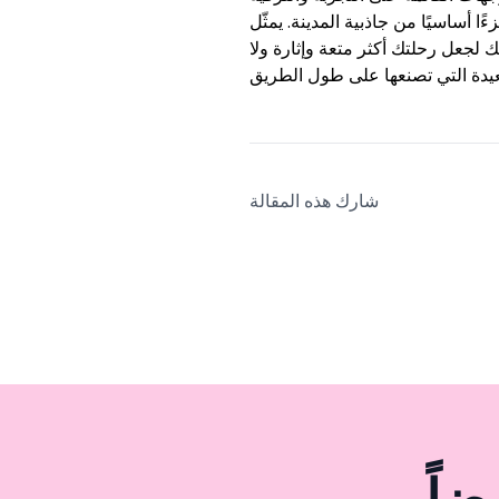
أساسيًا من جاذبية المدينة. يمثّل Selfie Park Antalya الوجه العصري والحيوي لأنطاليا، حيث يقدم تجربة مميزة للزوار من جميع
ك لجعل رحلتك أكثر متعة وإثارة ولا
شارك هذه المقالة