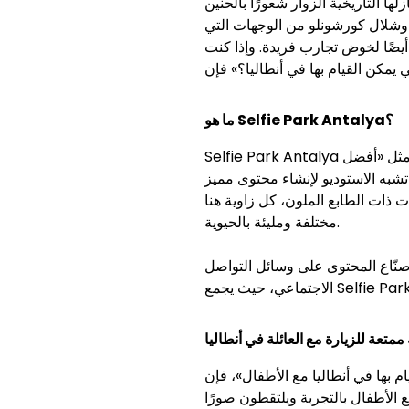
لها التاريخية الزوار شعورًا بالحنين
ان وشلال كورشونلو من الوجهات التي
أيضًا لخوض تجارب فريدة. وإذا كنت
ما هو Selfie Park Antalya؟
Selfie Park Antalya هو مركز ترفيهي تفاعلي يضم غرفًا ذات مفاهيم إبداعية وتصاميم جذابة. وغالبًا ما يتم البحث عنه بعبارات مثل «أفضل
تشبه الاستوديو لإنشاء محتوى مميز
 ذات الطابع الملون، كل زاوية هنا
مختلفة ومليئة بالحيوية.
صنّاع المحتوى على وسائل التواصل
ممتعة للزيارة مع العائلة في أنطاليا
مع الأطفال»، فإن Selfie Park Antalya خيار
 الأطفال بالتجربة ويلتقطون صورًا