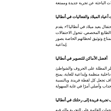
أعياد الميلاد والفعاليات في أنطاليا
. يقدم Selfie Park Antalya مفاهيم خاصة لحفلات أعياد الميلاد
الطابع المخصص، تتحول الاحتفالات
تمتاع وتوثيق لحظاتهم الخاصة بصور
إبداعية.
أفضل الأماكن للتصوير في أنطاليا
ناظر المطلة على الجروف والشواطئ
ية للغاية، يمنح Selfie Park Antalya ميزة
ف تجعل كل لقطة فريدة. وبالنسبة
تجربة فريدة إلى رحلتك في أنطاليا
هات القائمة على التجربة والترفيه