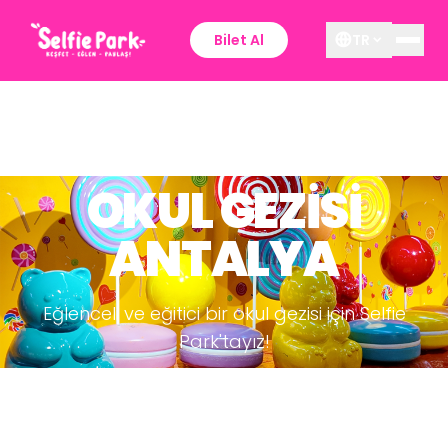
Bilet Al
TR
OKUL GEZİSİ
ANTALYA
Eğlenceli ve eğitici bir okul gezisi için Selfie
Park'tayız!