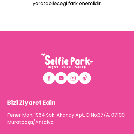
yaratabileceği fark önemlidir.
Bizi Ziyaret Edin
Fener Mah. 1964 Sok. Akanay Apt, D:No:37/A, 07100
Muratpaşa/Antalya