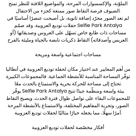
الملوّنة، والإكسسوارات المرِحة، والمواضيع اللافتة للنظر تمنح
الضيوف فرصة التقاط صور ممتعة كجزء من الاحتفال.
لم تعد الصور مجرّد إضافة ثانوية، بل أصبحت عنصرًا أساسيًا في
حفلات توديع العزوبية. وقد صمّم Selfie Park Antalya
مساحات ذات طابع خاص تسهّل على العروس وصديقاتها (أو
العريس وأصدقائه) التقاط ذكريات نابضة بالحياة ومليئة بالفرح.
مساحات اجتماعية واسعة ومريحة
من أهم المعايير عند اختيار مكان لحفلة توديع العزوبية في أنطاليا
توفّر المساحة المناسبة للأنشطة الجماعية. فالمجموعات الكبيرة
تحتاج إلى مساحة للحركة بحرية والاستمتاع بالحدث معًا.
يوفّر Selfie Park Antalya بيئة واسعة ومنظّمة جيدًا تتيح
للمجموعات البقاء على تواصل طوال فترة الحدث. ويصبح التقاط
الصور، وتجربة المفاهيم المختلفة، والاستمتاع بالأنشطة المرِحة
أمرًا سهلًا، مما يجعله خيارًا مثاليًا لحفلات توديع العزوبية.
أفكار مخصّصة لحفلات توديع العزوبية