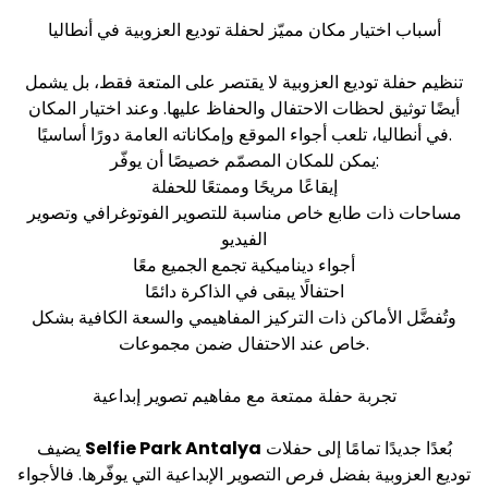
أسباب اختيار مكان مميّز لحفلة توديع العزوبية في أنطاليا
تنظيم حفلة توديع العزوبية لا يقتصر على المتعة فقط، بل يشمل
أيضًا توثيق لحظات الاحتفال والحفاظ عليها. وعند اختيار المكان
في أنطاليا، تلعب أجواء الموقع وإمكاناته العامة دورًا أساسيًا.
يمكن للمكان المصمّم خصيصًا أن يوفّر:
إيقاعًا مريحًا وممتعًا للحفلة
مساحات ذات طابع خاص مناسبة للتصوير الفوتوغرافي وتصوير
الفيديو
أجواء ديناميكية تجمع الجميع معًا
احتفالًا يبقى في الذاكرة دائمًا
وتُفضَّل الأماكن ذات التركيز المفاهيمي والسعة الكافية بشكل
خاص عند الاحتفال ضمن مجموعات.
تجربة حفلة ممتعة مع مفاهيم تصوير إبداعية
بُعدًا جديدًا تمامًا إلى حفلات
Selfie Park Antalya
يضيف
توديع العزوبية بفضل فرص التصوير الإبداعية التي يوفّرها. فالأجواء