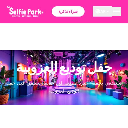
AR
شراء تذكرة
حفل توديع العزوبية
استمتعي بحفلة أخيرة ممتعة في حديقة سيلفي قبل حفلة
توديع العزوبية!