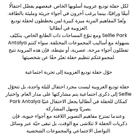
لكل حفلة توديع عزوبية أسلوبها الخاص. فبعضهم يفضّل احتفالًا
أنيقًا وراقيًا، بينما يرغب آخرون في أجواء جريئة ومليئة بالطاقة.
وتُعدّ المفاهيم المرِنة ميزة كبيرة لمن يخططون لحفلة توديع
العزوبية في أنطاليا.
ومع تنوّع المساحات ذات الطابع الخاص، يتكيّف Selfie Park
Antalya بسهولة مع أساليب المجموعات المختلفة. سواء كنتم
تفضّلون أجواء مرِحة، عصرية، أو نشِطة، فإن هذه المرونة تتيح
لمجموعتكم تنظيم حفلة تعبّر حقًا عن شخصيتها.
حوّل حفلة توديع العزوبية إلى تجربة اجتماعية
حفلة توديع العزوبية ليست مجرد احتفال لليلة واحدة، بل تتحوّل
إلى ذكرى اجتماعية يتم مشاركتها على مدار العام. واختيار Selfie
Park Antalya كمكان للحفلة في أنطاليا يجعل الاحتفال غنيًا
بصريًا وسهل المشاركة.
وعندما تمتزج مفاهيم التصوير اللافتة مع أجواء حيوية، فإن
ذكريات الحفلة لا تتلاشى مع الوقت، بل تبقى حيّة عبر وسائل
التواصل الاجتماعي والمجموعات الشخصية.