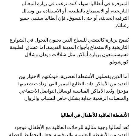
المتوفرة في أنطاليا. سواء كنت ترغب في زيارة المعالم
التاريخية، أو الاستمتاع بالطبيعة، أو الاستفادة من وسائل
الترفيه الحديثة، أو حتى التسوق، فإن أنطاليا ستلبي جميع
رغباتك.
يُنصح بزيارة كاليتشي للسياح الذين يحبون التجول في الشوارع
التاريخية والاستمتاع بأجواء المدينة القديمة. أما عشاق الطبيعة
فسيستمتعون بزيارة أماكن مثل شلالات دودان وشلال
كورشونلو.
أما الذين يفضلون الأنشطة العصرية، فيمكنهم الاختيار بين
العديد من الأماكن ذات الطابع المميز التي ازدادت شعبيتها
مؤخرًا. وتُعد الأماكن المناسبة لوسائل التواصل الاجتماعي
والمنصات الرقمية جذابة بشكل خاص للشباب والزوار.
الأنشطة العائلية للأطفال في أنطاليا
تُعد أنطاليا وجهة مثالية للرحلات العائلية مع الأطفال. فوجود
العديد من الأنشطة التعليمية والترفيهية يجعل التخطيط للعطلة