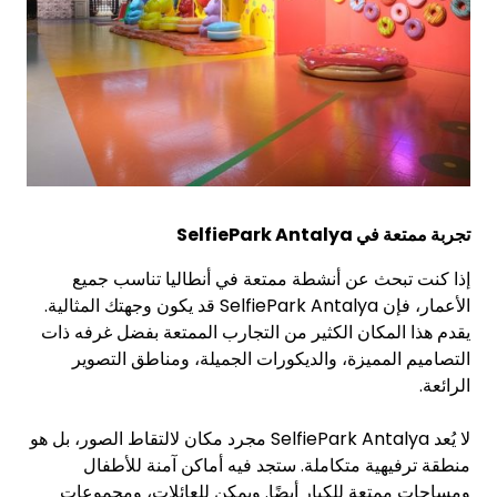
تجربة ممتعة في SelfiePark Antalya
إذا كنت تبحث عن أنشطة ممتعة في أنطاليا تناسب جميع
الأعمار، فإن SelfiePark Antalya قد يكون وجهتك المثالية.
يقدم هذا المكان الكثير من التجارب الممتعة بفضل غرفه ذات
التصاميم المميزة، والديكورات الجميلة، ومناطق التصوير
الرائعة.
لا يُعد SelfiePark Antalya مجرد مكان لالتقاط الصور، بل هو
منطقة ترفيهية متكاملة. ستجد فيه أماكن آمنة للأطفال
ومساحات ممتعة للكبار أيضًا. ويمكن للعائلات، ومجموعات